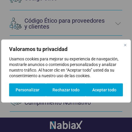
Código Ético para proveedores
y clientes
Política Anticorrupción
Valoramos tu privacidad
Usamos cookies para mejorar su experiencia de navegación,
mostrarle anuncios o contenidos personalizados y analizar
nuestro tráfico. Al hacer clic en “Aceptar todo” usted da su
Reglamento del buzón de
consentimiento a nuestro uso de las cookies.
Compliance
Personalizar
Rechazar todo
Aceptar todo
Reglamento del Comité de
Cumplimiento Normativo