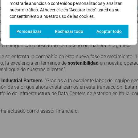
mostrarle anuncios o contenidos personalizados y analizar
a compañía apostará por reforzar su compromiso con la
sosteni
nuestro tráfico. Al hacer clic en “Aceptar todo” usted da su
s estratégicos de la compañía, figura la alimentación de sus Dat
consentimiento a nuestro uso de las cookies.
esponsable del agua, fomentando también la economía circular en
Personalizar
Rechazar todo
Aceptar todo
ancia de esta operación para la compañía: “la venta de los acti
ue se encuentra en un momento muy atractivo para continuar inv
ro en ningún caso descartamos hacerlo de manera inorgánica”.
que se enfrenta la compañía en esta nueva fase de crecimiento: 
o, la excelencia en términos de
sostenibilidad
en nuestra operac
spliegue de nuestros clientes”.
Industrial Partners
: “Gracias a la excelente labor del equipo 
ión de valor que ahora cristalizamos en esta transacción. Esta
folio de infraestructura de Data Centers de Asterion en Italia, 
ha actuado como asesor financiero.