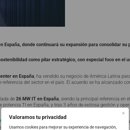
n España, donde continuará su expansión para consolidar su 
stenibilidad como pilar estratégico, con especial foco en el u
 Center en España
, ha vendido su negocio de América Latina para
 referencia del sector en el país. El acuerdo se ha alcanzado c
alada de
26 MW IT en España
, siendo la principal referencia en 
otencia TI en España, y tras 3 años de exitosa gestión y oper
Valoramos tu privacidad
 Partners
y
Telefónica Infra
continuará invirtiendo en España, p
ntos de la compañía: Alcalá de Henares, Madrid y Terrassa.
Usamos cookies para mejorar su experiencia de navegación,